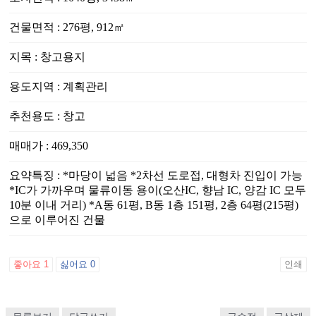
건물면적
:
276평, 912㎡
지목
:
창고용지
용도지역
:
계획관리
추천용도
:
창고
매매가
:
469,350
요약특징
:
*마당이 넓음 *2차선 도로접, 대형차 진입이 가능
*IC가 가까우며 물류이동 용이(오산IC, 향남 IC, 양감 IC 모두
10분 이내 거리) *A동 61평, B동 1층 151평, 2층 64평(215평)
으로 이루어진 건물
좋아요
1
싫어요
0
인쇄